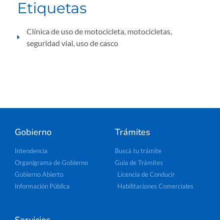
Etiquetas
Clínica de uso de motocicleta
,
motocicletas
,
seguridad vial
,
uso de casco
Gobierno
Trámites
Intendencia
Buscá tu trámite
Organigrama de Gobierno
Guía de Trámites
Gobierno Abierto
Licencia de Conducir
Información Pública
Habilitaciones Comerciales