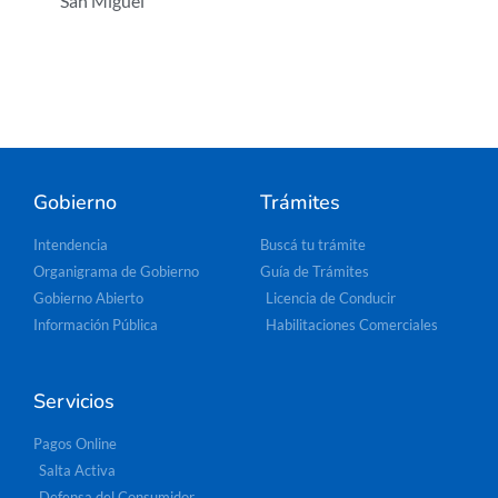
San Miguel
Gobierno
Trámites
Intendencia
Buscá tu trámite
Organigrama de Gobierno
Guía de Trámites
Gobierno Abierto
Licencia de Conducir
Información Pública
Habilitaciones Comerciales
Servicios
Pagos Online
Salta Activa
Defensa del Consumidor