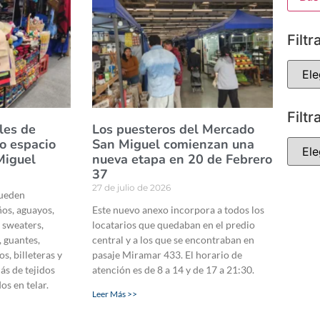
Filtr
Filtr
les de
Los puesteros del Mercado
vo espacio
San Miguel comienzan una
Miguel
nueva etapa en 20 de Febrero
37
27 de julio de 2026
pueden
os, aguayos,
Este nuevo anexo incorpora a todos los
 sweaters,
locatarios que quedaban en el predio
, guantes,
central y a los que se encontraban en
s, billeteras y
pasaje Miramar 433. El horario de
ás de tejidos
atención es de 8 a 14 y de 17 a 21:30.
os en telar.
Leer Más >>