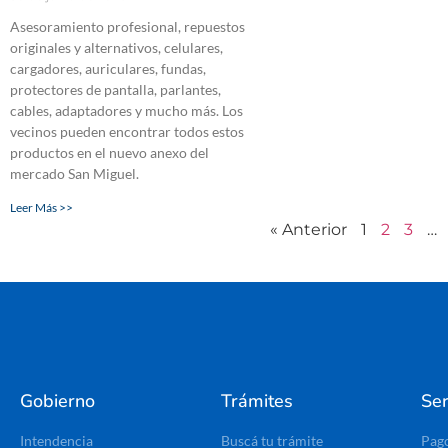
Asesoramiento profesional, repuestos
originales y alternativos, celulares,
cargadores, auriculares, fundas,
protectores de pantalla, parlantes,
cables, adaptadores y mucho más. Los
vecinos pueden encontrar todos estos
productos en el nuevo anexo del
mercado San Miguel.
Leer Más >>
« Anterior
1
2
3
…
Gobierno
Trámites
Ser
Intendencia
Buscá tu trámite
Pag