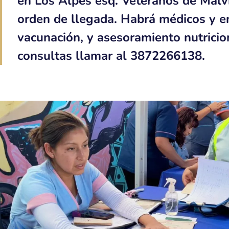
en Los Alpes esq. Veteranos de Malvi
orden de llegada. Habrá médicos y e
vacunación, y asesoramiento nutricion
consultas llamar al 3872266138.