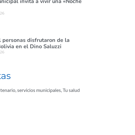
icipal invita a vivir una «Noche
026
 personas disfrutaron de la
olivia en el Dino Saluzzi
026
tas
ntenario
,
servicios municipales
,
Tu salud