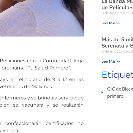
La Banda Mun
de Película»
6 de agosto de 2
Leer Más >>
Más de 5 mil
Serenata a B
6 de agosto de 2
 Relaciones con la Comunidad llega
Leer Más >>
l programa “Tu Salud Primero”.
Etique
ayo en el horario de 9 a 12 en las
 Veteranos de Malvinas.
CIC de Bice
primero
enfermeros y se brindará servicio de
ién se vacunará y se realizarán
 confeccionarán certificados no
ivencia.