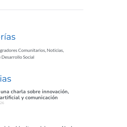
rías
egradores Comunitarios
,
Noticias
,
e Desarrollo Social
ias
 una charla sobre innovación,
 artificial y comunicación
026