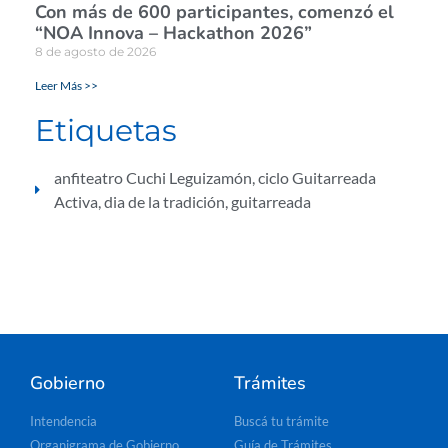
Con más de 600 participantes, comenzó el
“NOA Innova – Hackathon 2026”
8 de agosto de 2026
Leer Más >>
Etiquetas
anfiteatro Cuchi Leguizamón
,
ciclo Guitarreada
Activa
,
dia de la tradición
,
guitarreada
Gobierno
Trámites
Intendencia
Buscá tu trámite
Organigrama de Gobierno
Guía de Trámites