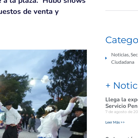
te a la plaza. Hubo shows
puestos de venta y
Catego
Noticias
,
Sec
Ciudadana
+ Notic
Llega la exp
Servicio Pen
7 de agosto de 2
Leer Más >>