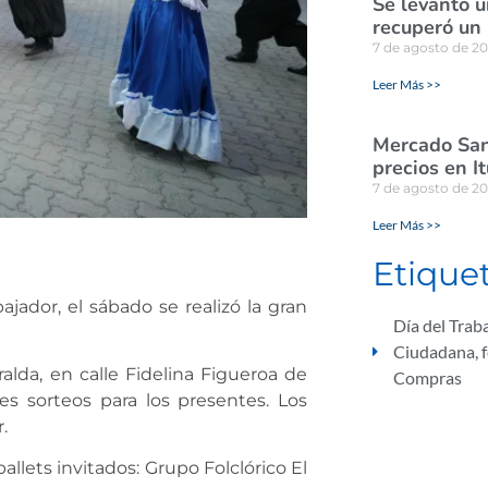
Se levantó u
recuperó un
7 de agosto de 2
Leer Más >>
Mercado San
precios en I
7 de agosto de 2
Leer Más >>
Etique
ajador, el sábado se realizó la gran
Día del Trab
Ciudadana
,
alda, en calle Fidelina Figueroa de
Compras
es sorteos para los presentes. Los
.
ballets invitados: Grupo Folclórico El