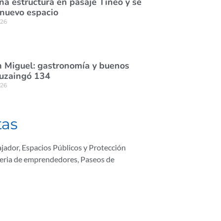
na estructura en pasaje Tineo y se
 nuevo espacio
026
 Miguel: gastronomía y buenos
tuzaingó 134
026
tas
ajador
,
Espacios Públicos y Protección
feria de emprendedores
,
Paseos de