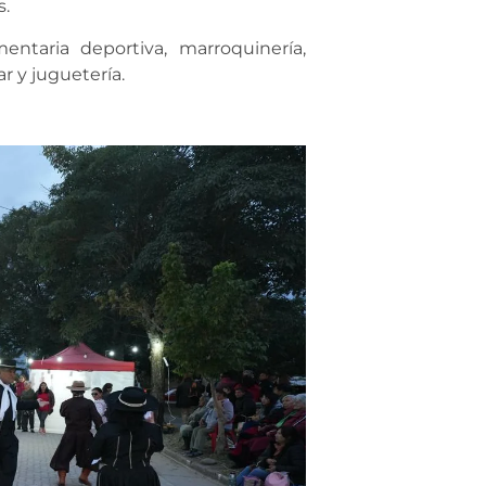
s.
ntaria deportiva, marroquinería,
r y juguetería.