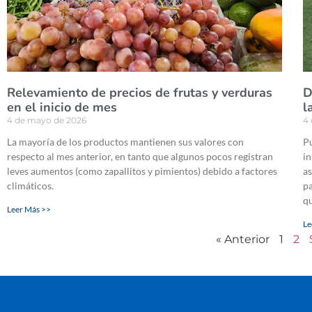
Relevamiento de precios de frutas y verduras
D
en el inicio de mes
l
4 de mayo de 2026
4
La mayoría de los productos mantienen sus valores con
Pu
respecto al mes anterior, en tanto que algunos pocos registran
in
leves aumentos (como zapallitos y pimientos) debido a factores
as
climáticos.
pa
qu
Leer Más >>
Le
« Anterior
1
2