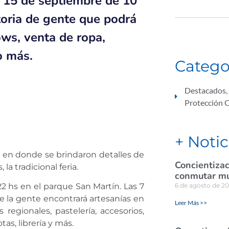
al 15 de septiembre de 10
toria de gente que podrá
ows, venta de ropa,
o más.
Catego
Destacados
,
Protección 
+ Notic
 en donde se brindaron detalles de
Concientizac
la tradicional feria.
conmutar mul
6 de agosto de 2
22 hs en el parque San Martín. Las 7
e la gente encontrará artesanías en
Leer Más >>
 regionales, pastelería, accesorios,
as, librería y más.