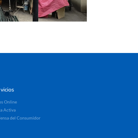
vicios
os Online
ta Activa
ensa del Consumidor