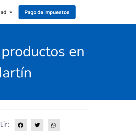
dad
Pago de impuestos
e productos en
artín
ir: