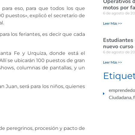
Operativos d
motos por fa
para eso, para que todos los que
6 de agosto de 2
0 puestos», explicó el secretario de
l.
Leer Más >>
para los feriantes, es decir que cada
Estudiantes
nuevo curso 
6 de agosto de 2
Santa Fe y Urquiza, donde está el
Allí se ubicarán 100 puestos de gran
Leer Más >>
á shows, columnas de pantallas, y un
Etique
n Juan, será para los niños, quienes
emprendedo
Ciudadana
,
 de peregrinos, procesión y pacto de