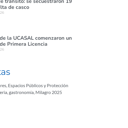
e tránsito: se secuestraron 19
lta de casco
026
 de la UCASAL comenzaron un
de Primera Licencia
026
tas
res
,
Espacios Públicos y Protección
feria
,
gastronomía
,
Milagro 2025