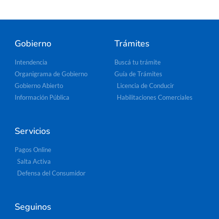
Gobierno
Trámites
Intendencia
Buscá tu trámite
Organigrama de Gobierno
Guía de Trámites
Gobierno Abierto
Licencia de Conducir
Información Pública
Habilitaciones Comerciales
Servicios
Pagos Online
Salta Activa
Defensa del Consumidor
Seguinos