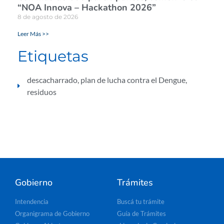
“NOA Innova – Hackathon 2026”
8 de agosto de 2026
Leer Más >>
Etiquetas
descacharrado
,
plan de lucha contra el Dengue
,
residuos
Gobierno
Trámites
Intendencia
Buscá tu trámite
Organigrama de Gobierno
Guía de Trámites