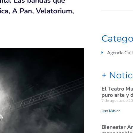
uita. Las bandas que
ica, A Pan, Velatorium,
Catego
Agencia Cult
+ Notic
El Teatro Mu
puro arte y 
7 de agosto de 2
Leer Más >>
Bienestar A