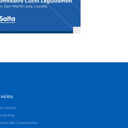
vicios
os Online
ta Activa
ensa del Consumidor