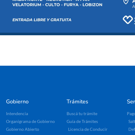
Gobierno
Trámites
Ser
Intendencia
Buscá tu trámite
Pag
Organigrama de Gobierno
Guía de Trámites
Sal
Gobierno Abierto
Licencia de Conducir
Def