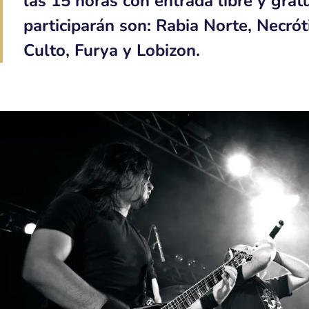
las 15 horas con entrada libre y grat
participarán son: Rabia Norte, Necrót
Culto, Furya y Lobizon.