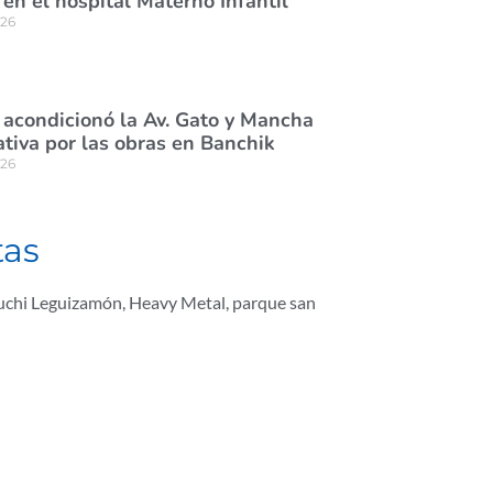
en el hospital Materno Infantil
026
 acondicionó la Av. Gato y Mancha
tiva por las obras en Banchik
026
tas
Cuchi Leguizamón
,
Heavy Metal
,
parque san