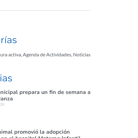
rías
ura activa
,
Agenda de Actividades
,
Noticias
ias
nicipal prepara un fin de semana a
danza
026
nimal promovió la adopción