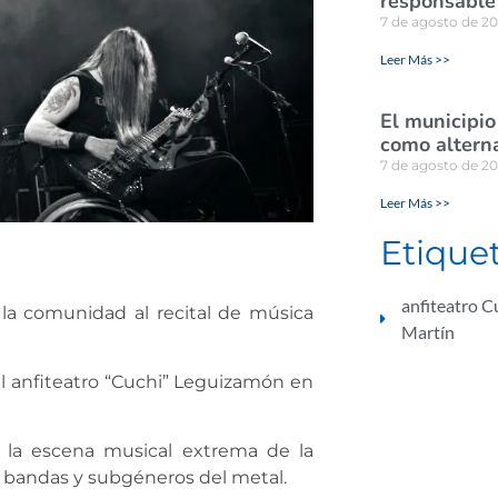
responsable 
7 de agosto de 2
Leer Más >>
El municipio
como alterna
7 de agosto de 2
Leer Más >>
Etique
anfiteatro 
 la comunidad al recital de música
Martín
 el anfiteatro “Cuchi” Leguizamón en
r la escena musical extrema de la
as bandas y subgéneros del metal.