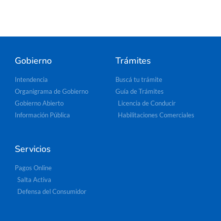
Gobierno
Trámites
Intendencia
Buscá tu trámite
Organigrama de Gobierno
Guía de Trámites
Gobierno Abierto
Licencia de Conducir
Información Pública
Habilitaciones Comerciales
Servicios
Pagos Online
Salta Activa
Defensa del Consumidor