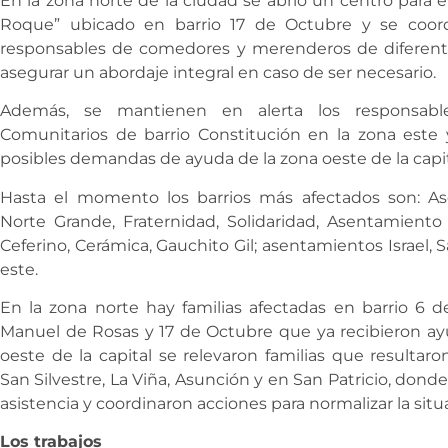
En la zona norte de la ciudad se abrió un centro para 
Roque” ubicado en barrio 17 de Octubre y se coord
responsables de comedores y merenderos de diferentes
asegurar un abordaje integral en caso de ser necesario.
Además, se mantienen en alerta los responsable
Comunitarios de barrio Constitución en la zona este y
posibles demandas de ayuda de la zona oeste de la capit
Hasta el momento los barrios más afectados son: As
Norte Grande, Fraternidad, Solidaridad, Asentamiento
Ceferino, Cerámica, Gauchito Gil; asentamientos Israel, S
este.
En la zona norte hay familias afectadas en barrio 6 
Manuel de Rosas y 17 de Octubre que ya recibieron ay
oeste de la capital se relevaron familias que resultar
San Silvestre, La Viña, Asunción y en San Patricio, don
asistencia y coordinaron acciones para normalizar la sit
Los trabajos