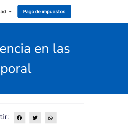
dad
Pago de impuestos
encia en las
mporal
ir: