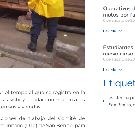
Operativos d
motos por fa
6 de agosto de 2
Leer Más >>
Estudiantes
nuevo curso 
6 de agosto de 2
Leer Más >>
Etique
 el temporal que se registra en la
asistencia po
a asistir y brindar contención a los
San Benito
,
 en sus viviendas.
acciones de trabajo del Comité de
omunitario (DTC) de San Benito, para