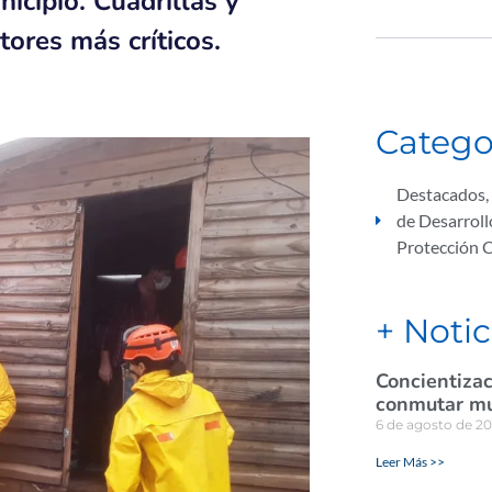
nicipio. Cuadrillas y
ores más críticos.
Catego
Destacados
,
de Desarroll
Protección 
+ Notic
Concientizac
conmutar mul
6 de agosto de 2
Leer Más >>