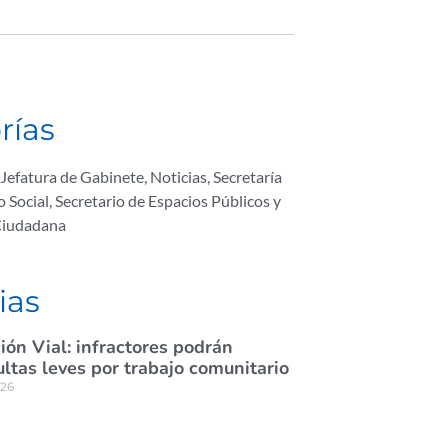
rías
Jefatura de Gabinete
,
Noticias
,
Secretaría
o Social
,
Secretario de Espacios Públicos y
Ciudadana
ias
ión Vial: infractores podrán
tas leves por trabajo comunitario
026