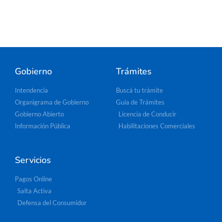
Gobierno
Trámites
Intendencia
Buscá tu trámite
Organigrama de Gobierno
Guía de Trámites
Gobierno Abierto
Licencia de Conducir
Información Pública
Habilitaciones Comerciales
Servicios
Pagos Online
Salta Activa
Defensa del Consumidor