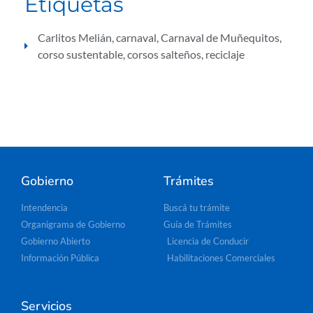
Etiquetas
Carlitos Melián
,
carnaval
,
Carnaval de Muñequitos
,
corso sustentable
,
corsos salteños
,
reciclaje
Gobierno
Trámites
Intendencia
Buscá tu trámite
Organigrama de Gobierno
Guía de Trámites
Gobierno Abierto
Licencia de Conducir
Información Pública
Habilitaciones Comerciales
Servicios