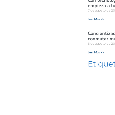
Con tecnolog
empieza a lu
7 de agosto de 2
Leer Más >>
Concientizac
conmutar mul
6 de agosto de 2
Leer Más >>
Etique