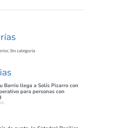
rías
rior
,
Sin categoría
ias
u Barrio llega a Solís Pizarro con
operativo para personas con
d
026