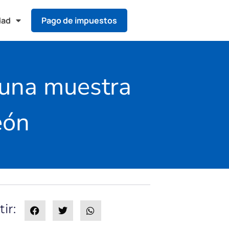
dad
Pago de impuestos
 una muestra
eón
ir: