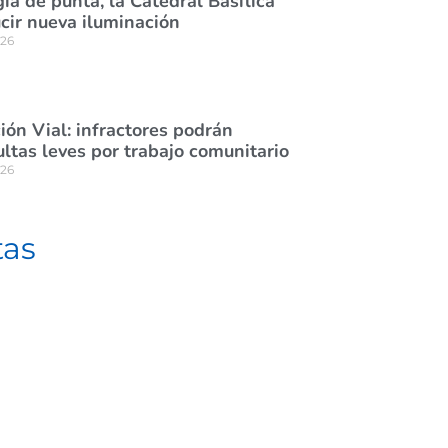
ía de punta, la Catedral Basílica
cir nueva iluminación
026
ión Vial: infractores podrán
tas leves por trabajo comunitario
026
tas