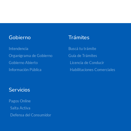
Gobierno
Trámites
Intendencia
Buscá tu trámite
Organigrama de Gobierno
Guía de Trámites
Gobierno Abierto
Licencia de Conducir
Información Pública
Habilitaciones Comerciales
Servicios
Pagos Online
Salta Activa
Defensa del Consumidor