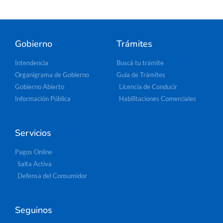
Gobierno
Trámites
Intendencia
Buscá tu trámite
Organigrama de Gobierno
Guía de Trámites
Gobierno Abierto
Licencia de Conducir
Información Pública
Habilitaciones Comerciales
Servicios
Pagos Online
Salta Activa
Defensa del Consumidor
Seguinos