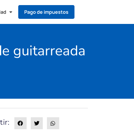
dad
Pago de impuestos
de guitarreada
ir: