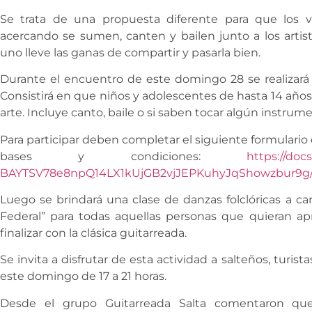
Se trata de una propuesta diferente para que los v
acercando se sumen, canten y bailen junto a los artis
uno lleve las ganas de compartir y pasarla bien.
Durante el encuentro de este domingo 28 se realizará a
Consistirá en que niños y adolescentes de hasta 14 año
arte. Incluye canto, baile o si saben tocar algún instrum
Para participar deben completar el siguiente formulario
bases y condiciones:
https://doc
BAYTSV78e8npQ14LX1kUjGB2vjJEPKuhyJqShowzbur9g/v
Luego se brindará una clase de danzas folclóricas a c
Federal” para todas aquellas personas que quieran apre
finalizar con la clásica guitarreada.
Se invita a disfrutar de esta actividad a salteños, turist
este domingo de 17 a 21 horas.
Desde el grupo Guitarreada Salta comentaron qu