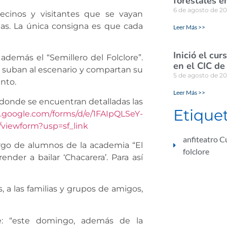
forestales e
6 de agosto de 2
ecinos y visitantes que se vayan
tas. La única consigna es que cada
Leer Más >>
Inició el cu
demás el “Semillero del Folclore”.
en el CIC de
s suban al escenario y compartan su
5 de agosto de 2
ento.
Leer Más >>
 donde se encuentran detalladas las
Etique
s.google.com/forms/d/e/1FAIpQLSeY-
iewform?usp=sf_link
anfiteatro 
argo de alumnos de la academia “El
folclore
nder a bailar ‘Chacarera’. Para así
as, a las familias y grupos de amigos,
e: “este domingo, además de la