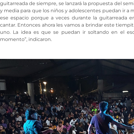
guitarreada de siempre, se lanzará la propuesta del semi
y media para que los niños y adolescentes puedan ir a 
ese espacio porque a veces durante la guitarreada en
cantar. Entonces ahora les vamos a brindar este tiempi
uno. La idea es que se puedan ir soltando en el es
momento”, indicaron.