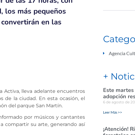
ir de las 17 horas, con
ad, los más pequeños
 convertirán en las
Catego
Agencia Cult
+ Notic
Este martes
ra Activa, lleva adelante encuentros
adopción re
 de la ciudad. En esta ocasión, el
6 de agosto de 2
món del parque San Martín.
Leer Más >>
conformado por músicos y cantantes
a compartir su arte, generando así
¡Atención! R