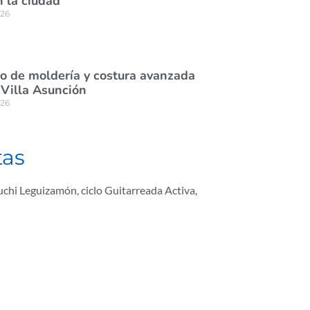
n la ciudad
026
rso de moldería y costura avanzada
 Villa Asunción
026
tas
Cuchi Leguizamón
,
ciclo Guitarreada Activa
,