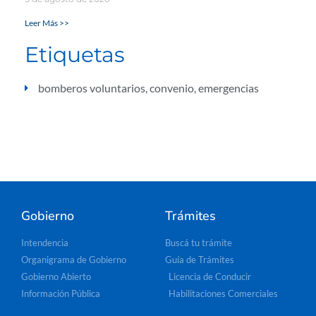
Leer Más >>
Etiquetas
bomberos voluntarios
,
convenio
,
emergencias
Gobierno
Trámites
Intendencia
Buscá tu trámite
Organigrama de Gobierno
Guía de Trámites
Gobierno Abierto
Licencia de Conducir
Información Pública
Habilitaciones Comerciales