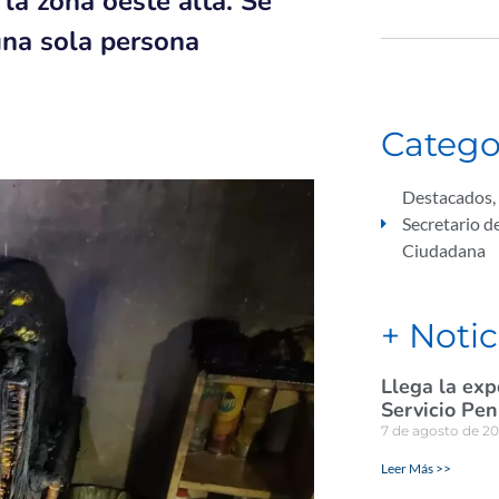
 la zona oeste alta. Se
una sola persona
Catego
Destacados
,
Secretario d
Ciudadana
+ Notic
Llega la exp
Servicio Pen
7 de agosto de 2
Leer Más >>