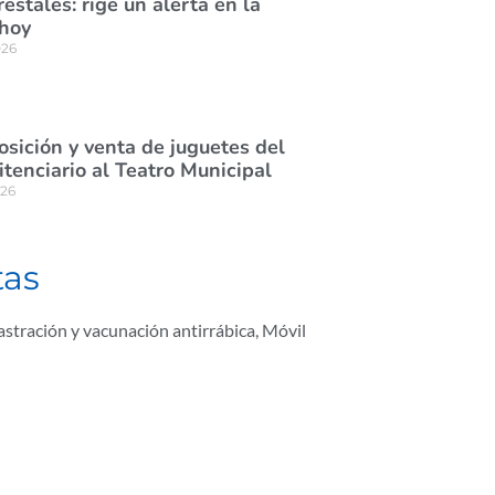
estales: rige un alerta en la
 hoy
026
osición y venta de juguetes del
itenciario al Teatro Municipal
026
tas
astración y vacunación antirrábica
,
Móvil