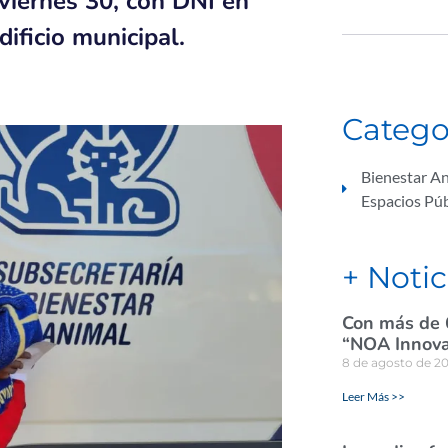
viernes 30, con DNI en
dificio municipal.
Catego
Bienestar A
Espacios Púb
+ Notic
Con más de 
“NOA Innova
8 de agosto de 2
Leer Más >>