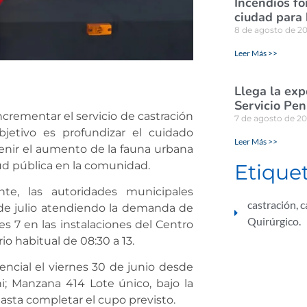
Incendios for
ciudad para
8 de agosto de 2
Leer Más >>
Llega la exp
Servicio Pen
ncrementar el servicio de castración
7 de agosto de 2
bjetivo es profundizar el cuidado
Leer Más >>
enir el aumento de la fauna urbana
lud pública en la comunidad.
Etique
e, las autoridades municipales
castración
,
c
de julio atendiendo la demanda de
Quirúrgico.
es 7 en las instalaciones del Centro
io habitual de 08:30 a 13.
ncial el viernes 30 de junio desde
i; Manzana 414 Lote único, bajo la
sta completar el cupo previsto.