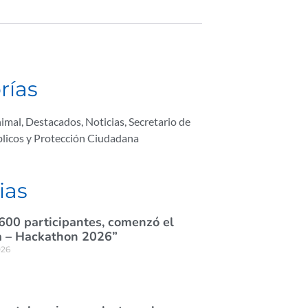
rías
nimal
,
Destacados
,
Noticias
,
Secretario de
licos y Protección Ciudadana
ias
600 participantes, comenzó el
 – Hackathon 2026”
026