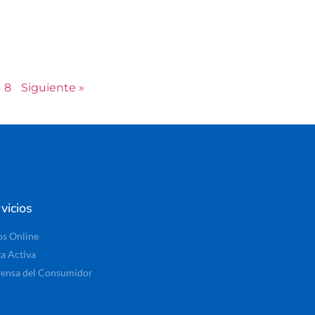
8
Siguiente »
vicios
os Online
ta Activa
ensa del Consumidor