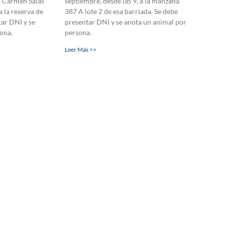
 a Carmen Salas
septiembre, desde las 9, a la manzana
 la reserva de
387 A lote 2 de esa barriada. Se debe
tar DNI y se
presentar DNI y se anota un animal por
ona.
persona.
Leer Más >>