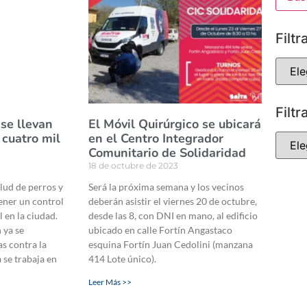
Filtr
Filtr
se llevan
El Móvil Quirúrgico se ubicará
 cuatro mil
en el Centro Integrador
Comunitario de Solidaridad
18 de octubre de 2023
alud de perros y
Será la próxima semana y los vecinos
ener un control
deberán asistir el viernes 20 de octubre,
 en la ciudad.
desde las 8, con DNI en mano, al edificio
 ya se
ubicado en calle Fortín Angastaco
as contra la
esquina Fortín Juan Cedolini (manzana
 se trabaja en
414 Lote único).
Leer Más >>