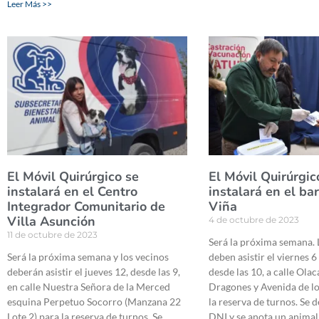
Leer Más >>
El Móvil Quirúrgico se
El Móvil Quirúrgic
instalará en el Centro
instalará en el bar
Integrador Comunitario de
Viña
Villa Asunción
4 de octubre de 2023
11 de octubre de 2023
Será la próxima semana. 
Será la próxima semana y los vecinos
deben asistir el viernes 6
deberán asistir el jueves 12, desde las 9,
desde las 10, a calle Ola
en calle Nuestra Señora de la Merced
Dragones y Avenida de lo
esquina Perpetuo Socorro (Manzana 22
la reserva de turnos. Se 
Lote 2) para la reserva de turnos. Se
DNI y se anota un animal