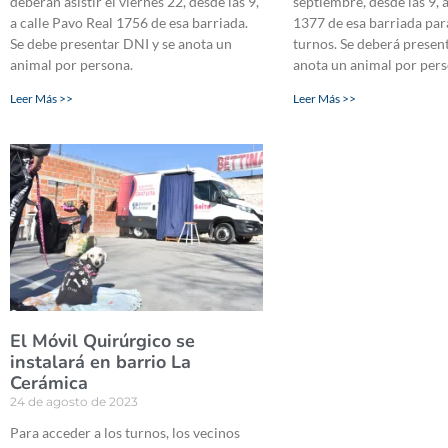
deberán asistir el viernes 22, desde las 9,
septiembre, desde las 9,
a calle Pavo Real 1756 de esa barriada.
1377 de esa barriada para
Se debe presentar DNI y se anota un
turnos. Se deberá presen
animal por persona.
anota un animal por pers
Leer Más >>
Leer Más >>
El Móvil Quirúrgico se
instalará en barrio La
Cerámica
24 de agosto de 2023
Para acceder a los turnos, los vecinos