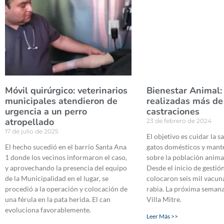
Móvil quirúrgico: veterinarios
Bienestar Animal: 
municipales atendieron de
realizadas más de
urgencia a un perro
castraciones
atropellado
23 de febrero de 2024
17 de julio de 2025
El objetivo es cuidar la s
El hecho sucedió en el barrio Santa Ana
gatos domésticos y mant
1 donde los vecinos informaron el caso,
sobre la población animal
y aprovechando la presencia del equipo
Desde el inicio de gestión
de la Municipalidad en el lugar, se
colocaron seis mil vacun
procedió a la operación y colocación de
rabia. La próxima semana
una férula en la pata herida. El can
Villa Mitre.
evoluciona favorablemente.
Leer Más >>