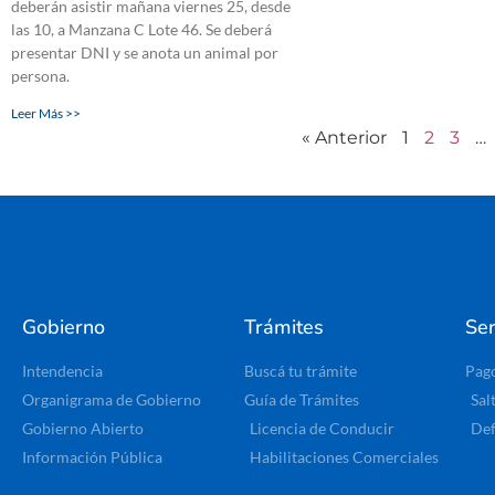
deberán asistir mañana viernes 25, desde
las 10, a Manzana C Lote 46. Se deberá
presentar DNI y se anota un animal por
persona.
Leer Más >>
« Anterior
1
2
3
…
Gobierno
Trámites
Ser
Intendencia
Buscá tu trámite
Pag
Organigrama de Gobierno
Guía de Trámites
Sal
Gobierno Abierto
Licencia de Conducir
Def
Información Pública
Habilitaciones Comerciales