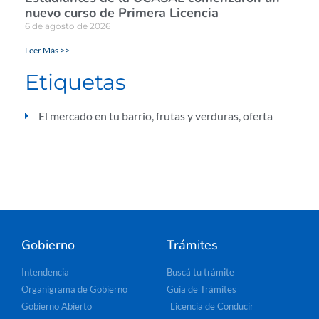
nuevo curso de Primera Licencia
6 de agosto de 2026
Leer Más >>
Etiquetas
El mercado en tu barrio
,
frutas y verduras
,
oferta
Gobierno
Trámites
Intendencia
Buscá tu trámite
Organigrama de Gobierno
Guía de Trámites
Gobierno Abierto
Licencia de Conducir