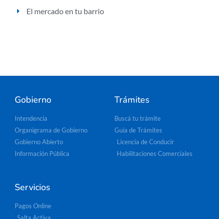
El mercado en tu barrio
Gobierno
Trámites
Intendencia
Buscá tu trámite
Organigrama de Gobierno
Guía de Trámites
Gobierno Abierto
Licencia de Conducir
Información Pública
Habilitaciones Comerciales
Servicios
Pagos Online
Salta Activa