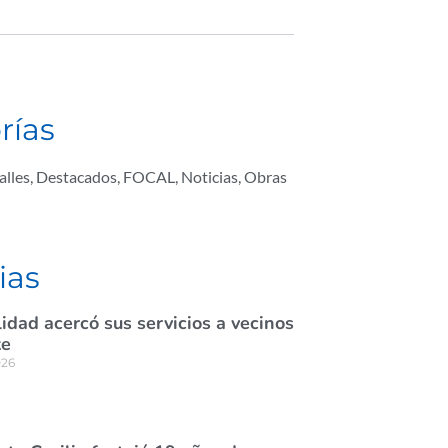
rías
alles
,
Destacados
,
FOCAL
,
Noticias
,
Obras
ias
idad acercó sus servicios a vecinos
te
026