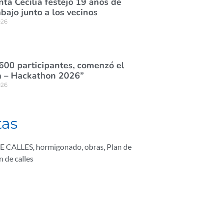
nta Cecilia festejó 19 años de
abajo junto a los vecinos
026
600 participantes, comenzó el
 – Hackathon 2026”
026
tas
E CALLES
,
hormigonado
,
obras
,
Plan de
 de calles