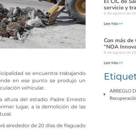
El CIC de Sa
servicio y tr
8 de agosto de 2
Leer Más >>
Con más de 
“NOA Innova
8 de agosto de 2
Leer Más >>
icipalidad se encuentra trabajando
Etique
 donde en ese punto se produjo un
culación vehicular.
ARREGLO D
Recuperación
 altura del estadio Padre Ernesto
primer lugar, a la demolición de las
ural.
á alrededor de 20 días de fraguado