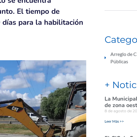
to se encuentra
unto. El tiempo de
ías para la habilitación
Catego
Arreglo de C
Públicas
+ Notic
La Municipal
de zona oes
8 de agosto de 2
Leer Más >>