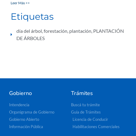
Leer Más >>
Etiquetas
día del árbol
,
forestación
,
plantación
,
PLANTACIÓN
DE ÁRBOLES
Gobierno
Trámites
Intendencia
Buscá tu trámite
Organigrama de Gobierno
Guía de Trámites
Gobierno Abierto
Licencia de Conducir
Información Pública
Habilitaciones Comerciales