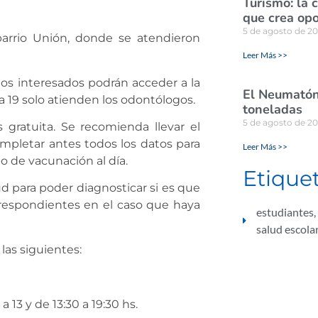
Turismo: la 
que crea opo
5 de agosto de 2
arrio Unión, donde se atendieron
Leer Más >>
 los interesados podrán acceder a la
El Neumatón 
 19 solo atienden los odontólogos.
toneladas
5 de agosto de 2
 gratuita. Se recomienda llevar el
ompletar antes todos los datos para
Leer Más >>
o de vacunación al día.
Etique
lud para poder diagnosticar si es que
rrespondientes en el caso que haya
estudiantes
,
salud escola
las siguientes:
 13 y de 13:30 a 19:30 hs.