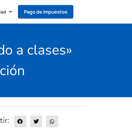
dad
Pago de impuestos
do a clases»
ución
ir: