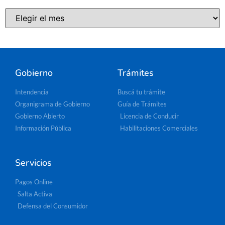
Gobierno
Trámites
Intendencia
Buscá tu trámite
Organigrama de Gobierno
Guía de Trámites
Gobierno Abierto
Licencia de Conducir
Información Pública
Habilitaciones Comerciales
Servicios
Pagos Online
Salta Activa
Defensa del Consumidor