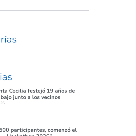
rías
a
ias
nta Cecilia festejó 19 años de
abajo junto a los vecinos
026
600 participantes, comenzó el