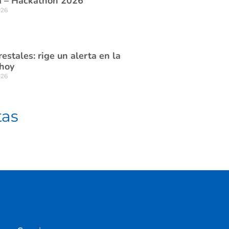
 – Hackathon 2026”
026
estales: rige un alerta en la
 hoy
026
tas