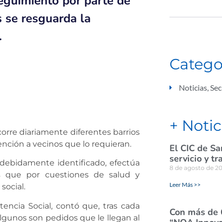
eguimiento por parte de
 se resguarda la
.
Catego
Noticias
,
Sec
+ Notic
corre diariamente diferentes barrios
ención a vecinos que lo requieran.
El CIC de Sa
servicio y tr
, debidamente identificado, efectúa
8 de agosto de 2
as que por cuestiones de salud y
Leer Más >>
social.
tencia Social, contó que, tras cada
Con más de 
Algunos son pedidos que le llegan al