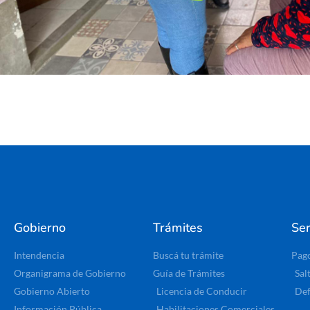
Gobierno
Trámites
Ser
Intendencia
Buscá tu trámite
Pag
Organigrama de Gobierno
Guía de Trámites
Sal
Gobierno Abierto
Licencia de Conducir
Def
Información Pública
Habilitaciones Comerciales