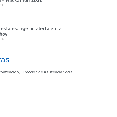
 – Hackathon 2026”
026
estales: rige un alerta en la
 hoy
026
tas
 contención
,
Dirección de Asistencia Social
,