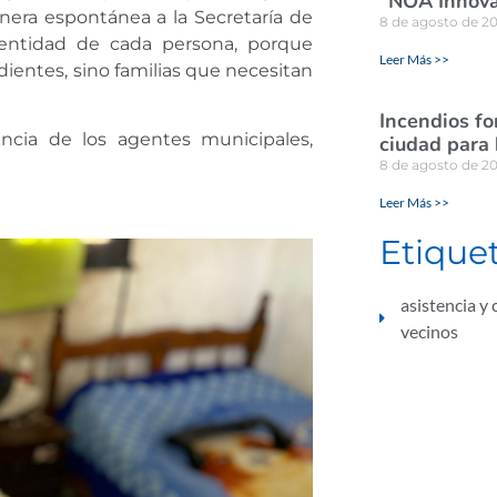
“NOA Innova
era espontánea a la Secretaría de
8 de agosto de 2
dentidad de cada persona, porque
Leer Más >>
ntes, sino familias que necesitan
Incendios for
ncia de los agentes municipales,
ciudad para
8 de agosto de 2
Leer Más >>
Etique
asistencia y
vecinos