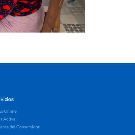
vicios
os Online
ta Activa
ensa del Consumidor