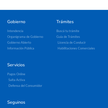
Gobierno
Trámites
Intendencia
Buscá tu trámite
Organigrama de Gobierno
Guía de Trámites
Gobierno Abierto
Licencia de Conducir
Información Pública
Habilitaciones Comerciales
Servicios
Pagos Online
Salta Activa
Defensa del Consumidor
Seguinos