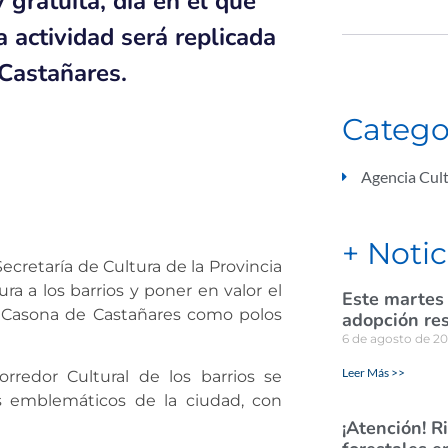
y gratuita, día en el que
 actividad será replicada
 Castañares.
Catego
Agencia Cult
+ Notic
ecretaría de Cultura de la Provincia
 a los barrios y poner en valor el
Este martes
la Casona de Castañares como polos
adopción re
6 de agosto de 2
Leer Más >>
rredor Cultural de los barrios se
os emblemáticos de la ciudad, con
¡Atención! R