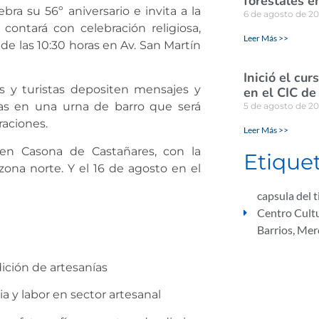
forestales e
bra su 56º aniversario e invita a la
6 de agosto de 2
ontará con celebración religiosa,
Leer Más >>
de las 10:30 horas en Av. San Martín
Inició el cu
s y turistas depositen mensajes y
en el CIC de
nías en una urna de barro que será
5 de agosto de 2
raciones.
Leer Más >>
 en Casona de Castañares, con la
Etique
ona norte. Y el 16 de agosto en el
capsula del 
Centro Cultu
Barrios
,
Mer
ición de artesanías
a y labor en sector artesanal