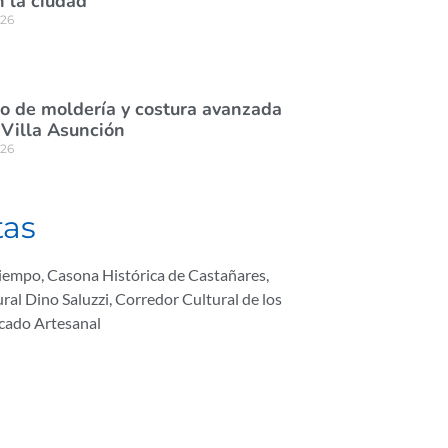
n la ciudad
026
rso de moldería y costura avanzada
 Villa Asunción
026
tas
tiempo
,
Casona Histórica de Castañares
,
ral Dino Saluzzi
,
Corredor Cultural de los
cado Artesanal