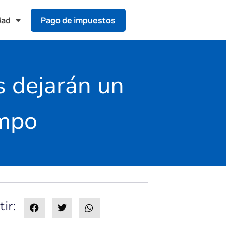
dad
Pago de impuestos
s dejarán un
empo
ir: