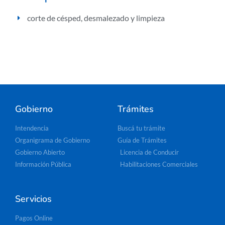
corte de césped
,
desmalezado y limpieza
Gobierno
Trámites
Intendencia
Buscá tu trámite
Organigrama de Gobierno
Guía de Trámites
Gobierno Abierto
Licencia de Conducir
Información Pública
Habilitaciones Comerciales
Servicios
Pagos Online