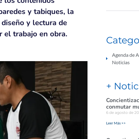
e los contenidos
aredes y tabiques, la
 diseño y lectura de
 el trabajo en obra.
Catego
Agenda de A
Noticias
+ Notic
Concientizac
conmutar mul
6 de agosto de 2
Leer Más >>