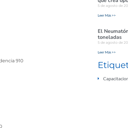
que crea opo
5 de agosto de 2
Leer Más >>
El Neumatón 
toneladas
5 de agosto de 2
Leer Más >>
dencia 910
Etique
Capacitacio
0