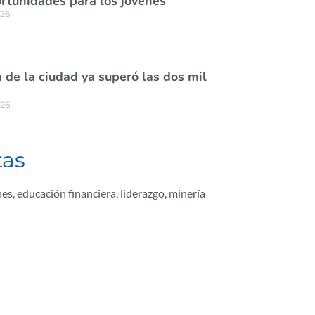
rtunidades para los jóvenes
026
de la ciudad ya superó las dos mil
026
tas
nes
,
educación financiera
,
liderazgo
,
minería