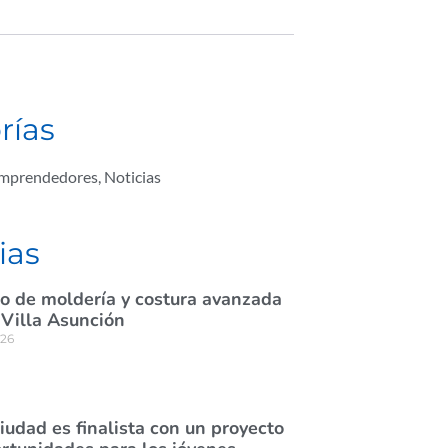
rías
Emprendedores
,
Noticias
ias
rso de moldería y costura avanzada
 Villa Asunción
026
ciudad es finalista con un proyecto