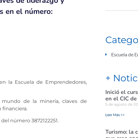
aves de liderazgo y
es en el número:
Catego
Escuela de 
+ Notic
s en la Escuela de Emprendedores,
Inició el cu
en el CIC de
el mundo de la minería, claves de
5 de agosto de 2
 financiera.
Leer Más >>
s del número 3872122251.
Turismo: la 