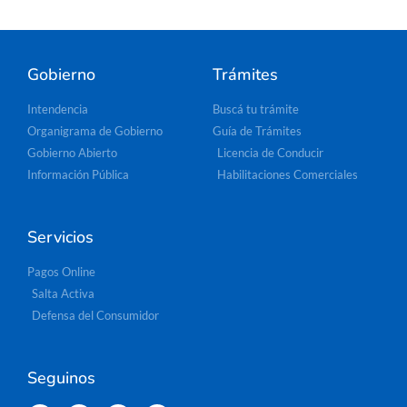
Gobierno
Trámites
Intendencia
Buscá tu trámite
Organigrama de Gobierno
Guía de Trámites
Gobierno Abierto
Licencia de Conducir
Información Pública
Habilitaciones Comerciales
Servicios
Pagos Online
Salta Activa
Defensa del Consumidor
Seguinos