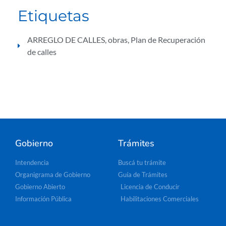
Etiquetas
ARREGLO DE CALLES
,
obras
,
Plan de Recuperación
de calles
Gobierno
Trámites
Intendencia
Buscá tu trámite
Organigrama de Gobierno
Guía de Trámites
Gobierno Abierto
Licencia de Conducir
Información Pública
Habilitaciones Comerciales