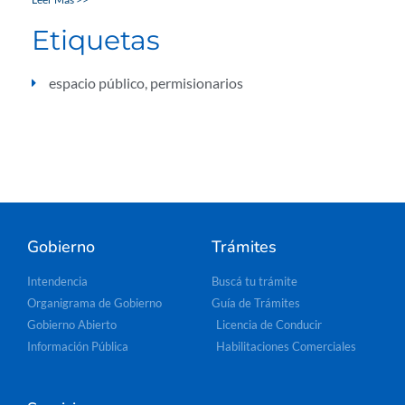
Etiquetas
espacio público
,
permisionarios
Gobierno
Trámites
Intendencia
Buscá tu trámite
Organigrama de Gobierno
Guía de Trámites
Gobierno Abierto
Licencia de Conducir
Información Pública
Habilitaciones Comerciales