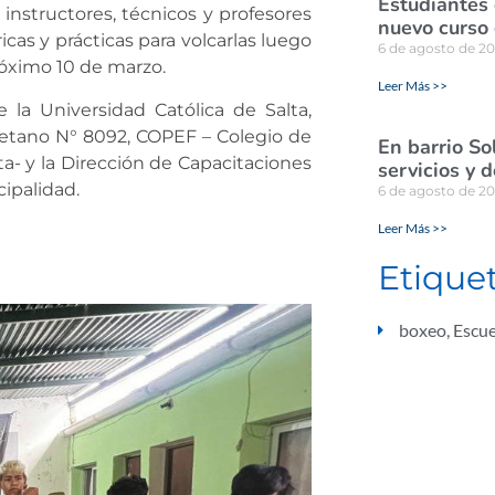
Estudiantes
instructores, técnicos y profesores
nuevo curso 
cas y prácticas para volcarlas luego
6 de agosto de 2
róximo 10 de marzo.
Leer Más >>
 la Universidad Católica de Salta,
yetano N° 8092, COPEF – Colegio de
En barrio So
ta- y la Dirección de Capacitaciones
servicios y 
ipalidad.
6 de agosto de 2
Leer Más >>
Etique
boxeo
,
Escue