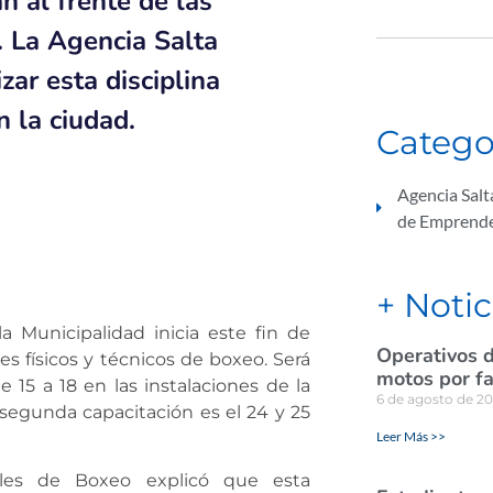
n al frente de las
 La Agencia Salta
zar esta disciplina
 la ciudad.
Catego
Agencia Sal
de Emprend
+ Notic
 Municipalidad inicia este fin de
Operativos d
s físicos y técnicos de boxeo. Será
motos por fa
 15 a 18 en las instalaciones de la
6 de agosto de 2
egunda capacitación es el 24 y 25
Leer Más >>
pales de Boxeo explicó que esta