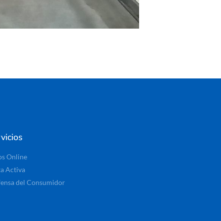
vicios
os Online
ta Activa
ensa del Consumidor