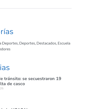
rías
ta Deportes
,
Deportes
,
Destacados
,
Escuela
edores
ias
e tránsito: se secuestraron 19
lta de casco
026