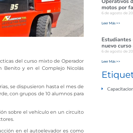
Operativos d
motos por fa
6 de agosto de 2
Leer Más >>
Estudiantes
nuevo curso 
6 de agosto de 2
rácticas del curso mixto de Operador
Leer Más >>
n Benito y en el Complejo Nicolás
Etique
as, se dispusieron hasta el mes de
Capacitacio
rde, con grupos de 10 alumnos para
ión sobre el vehículo en un circuito
tores.
ucción en el autoelevador es como