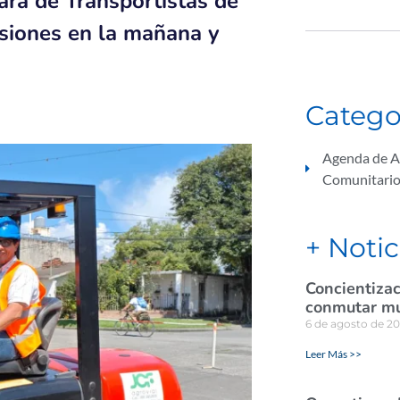
ara de Transportistas de
isiones en la mañana y
Catego
Agenda de A
Comunitari
+ Notic
Concientizac
conmutar mul
6 de agosto de 2
Leer Más >>