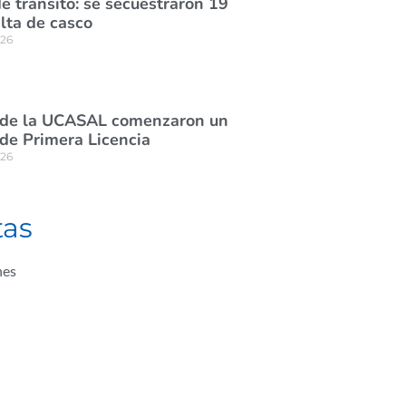
e tránsito: se secuestraron 19
lta de casco
026
 de la UCASAL comenzaron un
de Primera Licencia
026
tas
nes