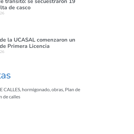
e tránsito: se secuestraron 19
lta de casco
026
 de la UCASAL comenzaron un
de Primera Licencia
026
tas
E CALLES
,
hormigonado
,
obras
,
Plan de
 de calles