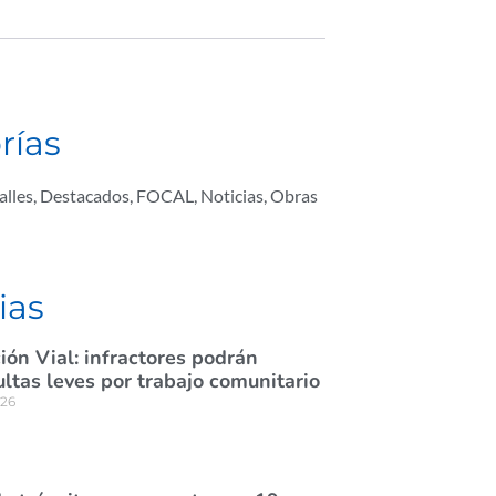
rías
alles
,
Destacados
,
FOCAL
,
Noticias
,
Obras
ias
ión Vial: infractores podrán
tas leves por trabajo comunitario
026