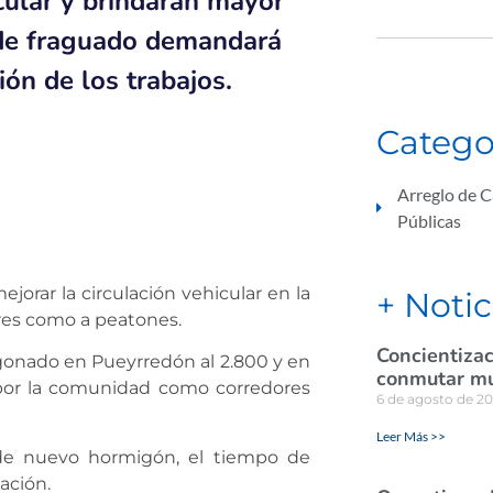
icular y brindarán mayor
o de fraguado demandará
ión de los trabajos.
Catego
Arreglo de C
Públicas
jorar la circulación vehicular en la
+ Notic
res como a peatones.
Concientizac
igonado en Pueyrredón al 2.800 y en
conmutar mul
s por la comunidad como corredores
6 de agosto de 2
Leer Más >>
de nuevo hormigón, el tiempo de
ación.