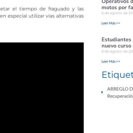
Operativos d
motos por fa
spetar el tiempo de fraguado y las
6 de agosto de 2
n especial utilizar vías alternativas
Leer Más >>
Estudiantes
nuevo curso 
6 de agosto de 2
Leer Más >>
Etique
ARREGLO D
Recuperación