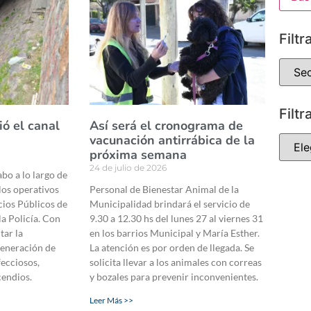
Filtr
Filtr
ió el canal
Así será el cronograma de
vacunación antirrábica de la
próxima semana
24 de julio de 2026
abo a lo largo de
 los operativos
Personal de Bienestar Animal de la
cios Públicos de
Municipalidad brindará el servicio de
la Policía. Con
9.30 a 12.30 hs del lunes 27 al viernes 31
tar la
en los barrios Municipal y María Esther.
generación de
La atención es por orden de llegada. Se
fecciosos,
solicita llevar a los animales con correas
cendios.
y bozales para prevenir inconvenientes.
Leer Más >>