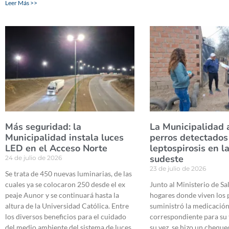
Leer Más >>
Más seguridad: la
La Municipalidad a
Municipalidad instala luces
perros detectados
LED en el Acceso Norte
leptospirosis en l
sudeste
24 de julio de 2026
23 de julio de 2026
Se trata de 450 nuevas luminarias, de las
cuales ya se colocaron 250 desde el ex
Junto al Ministerio de Sal
peaje Aunor y se continuará hasta la
hogares donde viven los p
altura de la Universidad Católica. Entre
suministró la medicació
los diversos beneficios para el cuidado
correspondiente para su 
del medio ambiente del sistema de luces
su vez, se hizo un cheque