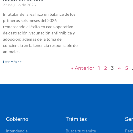
22 de julio de 2026
El titular del área hizo un balance de los
primeros seis meses del 2026
remarcando el éxito en cada operativo
de castración, vacunación antirrábica y
adopción; además de la toma de
conciencia en la tenencia responsable de
animales.
Leer Más >>
« Anterior
1
2
3
4
5
Gobierno
Trámites
Ser
Intendencia
Buscá tu trámite
Pag