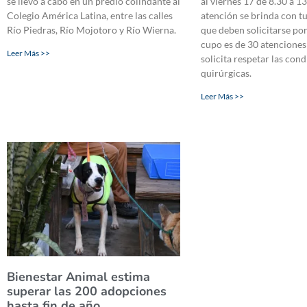
se llevó a cabo en un predio colindante al
al viernes 17 de 8.30 a 13
Colegio América Latina, entre las calles
atención se brinda con t
Río Piedras, Río Mojotoro y Río Wierna.
que deben solicitarse po
cupo es de 30 atenciones 
Leer Más >>
solicita respetar las con
quirúrgicas.
Leer Más >>
Bienestar Animal estima
superar las 200 adopciones
hasta fin de año