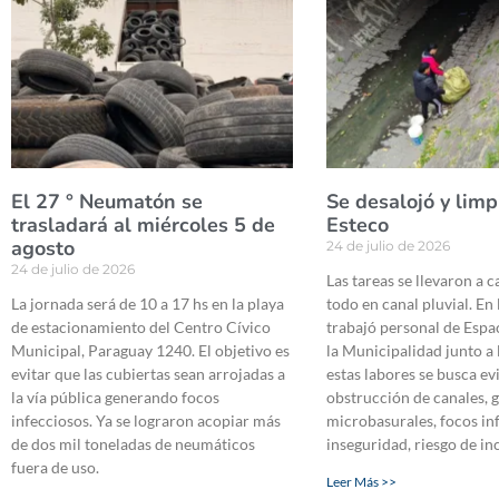
El 27 ° Neumatón se
Se desalojó y limp
trasladará al miércoles 5 de
Esteco
agosto
24 de julio de 2026
24 de julio de 2026
Las tareas se llevaron a c
La jornada será de 10 a 17 hs en la playa
todo en canal pluvial. En
de estacionamiento del Centro Cívico
trabajó personal de Espa
Municipal, Paraguay 1240. El objetivo es
la Municipalidad junto a 
evitar que las cubiertas sean arrojadas a
estas labores se busca evi
la vía pública generando focos
obstrucción de canales, 
infecciosos. Ya se lograron acopiar más
microbasurales, focos in
de dos mil toneladas de neumáticos
inseguridad, riesgo de in
fuera de uso.
Leer Más >>