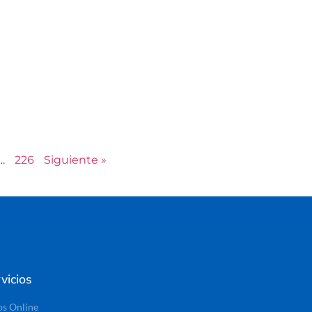
…
226
Siguiente »
vicios
os Online