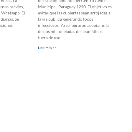
 horas. La
de estacionamiento del Centro Cívico
urnos previos,
Municipal, Paraguay 1240. El objetivo es
r Whatsapp. El
evitar que las cubiertas sean arrojadas a
diarias. Se
la vía pública generando focos
diciones
infecciosos. Ya se lograron acopiar más
de dos mil toneladas de neumáticos
fuera de uso.
Leer Más >>