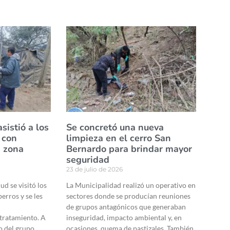
sistió a los
Se concretó una nueva
 con
limpieza en el cerro San
a zona
Bernardo para brindar mayor
seguridad
23 de julio de 2026
ud se visitó los
La Municipalidad realizó un operativo en
erros y se les
sectores donde se producían reuniones
n
de grupos antagónicos que generaban
tratamiento. A
inseguridad, impacto ambiental y, en
o del grupo
ocasiones, quema de pastizales. También