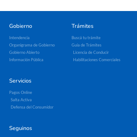
Gobierno
Trámites
Intendencia
Buscá tu trámite
Organigrama de Gobierno
Guía de Trámites
Gobierno Abierto
Licencia de Conducir
Información Pública
Habilitaciones Comerciales
Servicios
Pagos Online
Salta Activa
Defensa del Consumidor
Seguinos