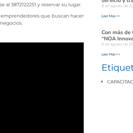
servicio y tr
 al 3872122251 y reservar su lugar.
8 de agosto de 2
os emprendedores que buscan hacer
Leer Más >>
s negocios.
Con más de 
“NOA Innova
8 de agosto de 2
Leer Más >>
Etique
CAPACITA