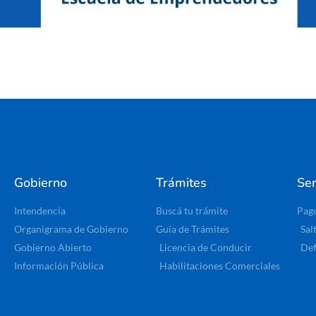
Gobierno
Trámites
Ser
Intendencia
Buscá tu trámite
Pag
Organigrama de Gobierno
Guía de Trámites
Sal
Gobierno Abierto
Licencia de Conducir
Def
Información Pública
Habilitaciones Comerciales