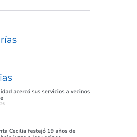
rías
a
ias
idad acercó sus servicios a vecinos
te
026
nta Cecilia festejó 19 años de