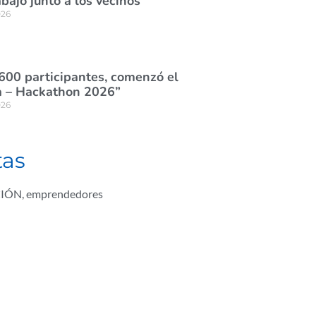
abajo junto a los vecinos
026
600 participantes, comenzó el
 – Hackathon 2026”
026
tas
CIÓN
,
emprendedores