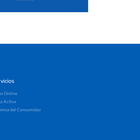
vicios
os Online
ta Activa
ensa del Consumidor