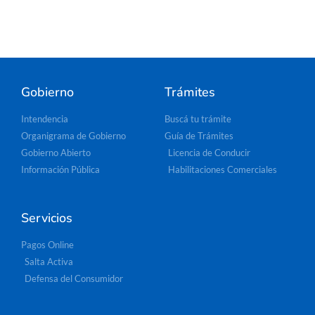
Gobierno
Trámites
Intendencia
Buscá tu trámite
Organigrama de Gobierno
Guía de Trámites
Gobierno Abierto
Licencia de Conducir
Información Pública
Habilitaciones Comerciales
Servicios
Pagos Online
Salta Activa
Defensa del Consumidor