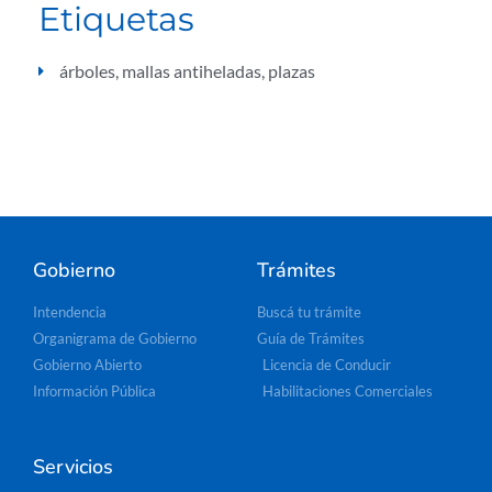
Etiquetas
árboles
,
mallas antiheladas
,
plazas
Gobierno
Trámites
Intendencia
Buscá tu trámite
Organigrama de Gobierno
Guía de Trámites
Gobierno Abierto
Licencia de Conducir
Información Pública
Habilitaciones Comerciales
Servicios