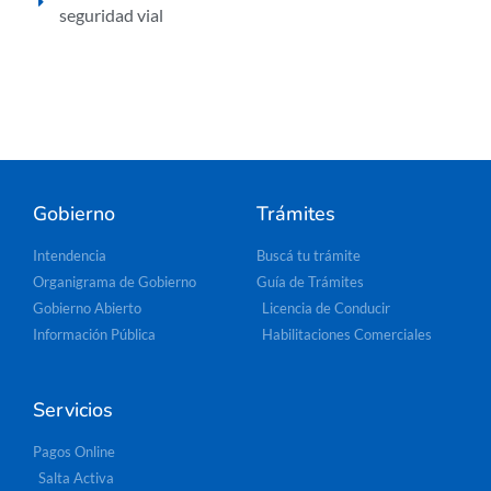
seguridad vial
Gobierno
Trámites
Intendencia
Buscá tu trámite
Organigrama de Gobierno
Guía de Trámites
Gobierno Abierto
Licencia de Conducir
Información Pública
Habilitaciones Comerciales
Servicios
Pagos Online
Salta Activa