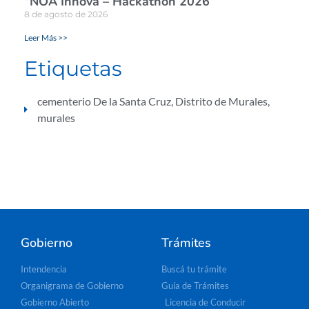
“NOA Innova – Hackathon 2026”
8 de agosto de 2026
Leer Más >>
Etiquetas
cementerio De la Santa Cruz
,
Distrito de Murales
,
murales
Gobierno
Trámites
Intendencia
Buscá tu trámite
Organigrama de Gobierno
Guía de Trámites
Gobierno Abierto
Licencia de Conducir