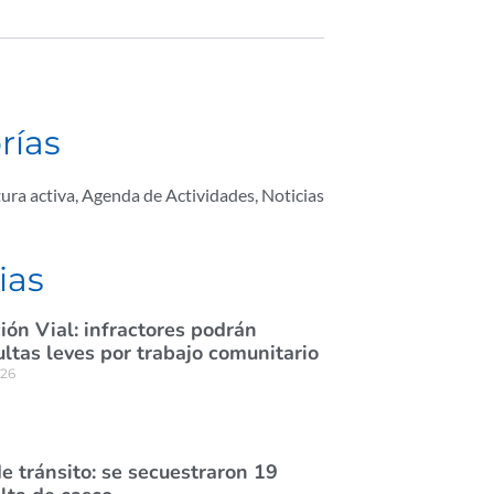
rías
ura activa
,
Agenda de Actividades
,
Noticias
ias
ión Vial: infractores podrán
tas leves por trabajo comunitario
026
e tránsito: se secuestraron 19