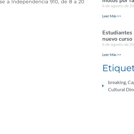
motos por fa
rse a Independencia 910, de 8 a 20
6 de agosto de 2
Leer Más >>
Estudiantes
nuevo curso 
6 de agosto de 2
Leer Más >>
Etique
breaking
,
Ca
Cultural Din