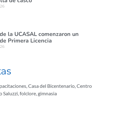
lta de casco
026
 de la UCASAL comenzaron un
de Primera Licencia
026
tas
pacitaciones
,
Casa del Bicentenario
,
Centro
o Saluzzi
,
folclore
,
gimnasia